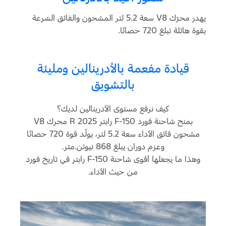
يهدر محرّك V8 سعة 5.2 لتر المشحون والفائق السّرعة
بقوة هائلة تبلغ 720 حصانًا.
قيادة مفعمة بالأدرينالين ومليئة
بالتشويق
كيف نرفع مستوى الأدرينالين لديك؟
بمنح شاحنة فورد F-150 رابتر R 2025 محرك V8
مشحون فائق الأداء سعة 5.2 لتر، يولّد قوة 720 حصانًا
وعزم دوران يبلغ 868 نيوتن.متر.
وهذا ما يجعلها أقوى شاحنة F-150 رابتر في تاريخ فورد
من حيث الأداء.