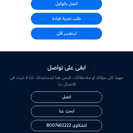
اتصل بالوكيل
طلب تجربة قيادة
استفسر الآن
ابقى على تواصل
مهما كان سؤالك أو ملاحظاتك ، فنحن هنا لمساعدتك. لذا لا تتردد في
الاتصال بنا.
اتصل
ابحث عنا
للشكاوى 8007492222