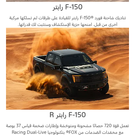
F-150 رابتر
تناديك شاحنة فورد F-150®‎ رابتر للقيادة على طرقات لم تسلكها مركبة
أخرى من قبل. امنحها حرّية الإستكشاف وستثبت لك قدراتها.
F-150 رابتر R
تعمل قوّة 720 حصانًا مشحونة ومتوحّشة وإطارات ضخمة قياس 37 بوصة
مع مخمّدات الصّدمات من FOX® بتكنولوجيا Racing Dual-Live