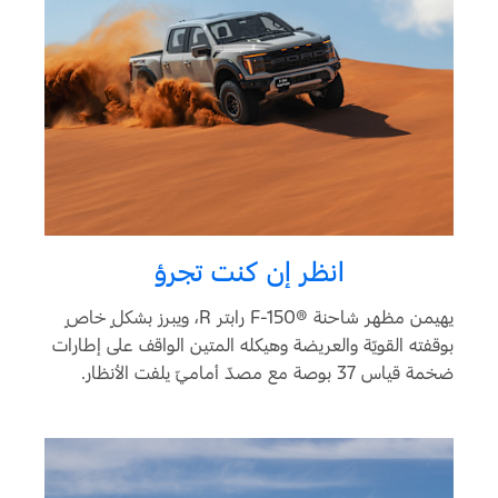
انظر إن كنت تجرؤ
يهيمن مظهر شاحنة F-150®‎ رابتر R، ويبرز بشكلٍ خاصٍ
بوقفته القويّة والعريضة وهيكله المتين الواقف على إطارات
ضخمة قياس 37 بوصة مع مصدّ أماميّ يلفت الأنظار.