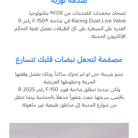
صدمة ثوريّة
تمنحك مخمّدات الصّدمات من FOX® بتكنولوجيا
Racing Dual-Live Valve في شاحنة F-150®‎ رابتر R
القدرة على السّيطرة على كلّ الطّرقات بفضل تقنيّة التحكّم
الإلكترونيّ الحديثة.
مصمّمة لتجعل نبضات قلبك تتسارع
تبدو شرسة حتى لو لم تحرّك ساكناً، وذلك بفضل وقفتها
الجريئة وخطوطها العريضة.
ولكن عندما تنطلق شاحنة فورد
F-150 رابتر R
2025
بأقصى سرعتها، تبعث شعوراً مذهلاً بالحماسة بينما تنتقل
من شوارع المدينة إلى مناطق طبيعية غير مأهولة.