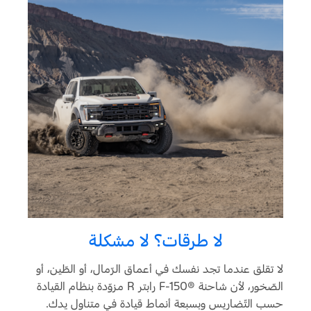
لا طرقات؟ لا مشكلة
لا تقلق عندما تجد نفسك في أعماق الرّمال، أو الطّين، أو
الصّخور، لأن شاحنة F-150®‎ رابتر R مزوّدة بنظام القيادة
حسب التّضاريس وبسبعة أنماط قيادة في متناول يدك.