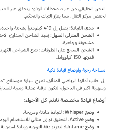
التحرر الحقيقي من عبء محطات الوقود يتحقق عبر المدى ا
لخفض مركز الثقل، مما يعزّز الثبات والتحكّم.
مدى القيادة:
يصل إلى 419 كيلومتراً بشحنة واحدة، مما يمنح السائقين في منطقة الشرق الأوسط ثقة تامة في التنقل اليومي والرحلات الطويلة.
الشحن المنزلي السهل:
مشحونة وجاهزة.
الشحن السريع على الطرقات:
تتيح الشواحن الكهربائية العامة فائقة السرعة
قدرتها 150 كيلوواط.
مساحة رحبة وأوضاع قيادة ذكية
وسهولة أكبر في الدخول، لتكون ترقية عملية ومرنة للسيارة ا
أوضاع قيادة مخصصة تلائم كل الأجواء:
وضع Whisper:
لقيادة هادئة ومريحة.
وضع Active:
لتحقيق توازن مثالي للاستخدام اليوم
وضع Untame:
لتعزيز دقة التوجيه وزيادة استجابة 