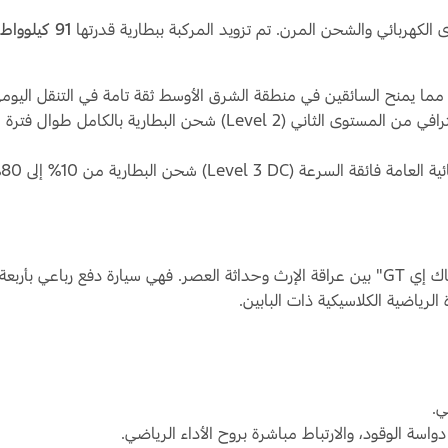
لكهربائي والشحن المرن. تم تزويد المركبة ببطارية قدرتها
91 كيلوواط ساعة
 (Level 3 DC) شحن البطارية من 10% إلى 80% في حوالي
إلى جانب أدائها الرياضي المتألق، تمزج سيارة موستانج "ماك إي GT" بين عراقة الإرث وحداثة الع
لرياضية الكلاسيكية ذات البابين.
ي.
دواسة الوقود، والارتباط مباشرة بروح الأداء الرياضي.