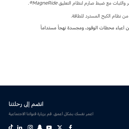
 والثبات مع ضبط صارم لنظام التعليق
MagneRide®
.
من نظام الكبح المسترد للطاقة.
من أعباء محطات الوقود، ومجسدة نهجاً مستداماً
انضم إلى رحلتنا
اغمر نفسك بشكل أعمق. قم بزيارة قنواتنا الاجتماعية