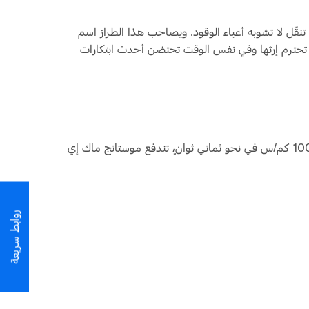
نقّل لا تشوبه أعباء الوقود. ويصاحب هذا الطراز اسم
مل، تحترم إرثها وفي نفس الوقت تحتضن أحدث ابتكارات
ارتبطت هوية موستانج في جوهرها بالتركيز على تجربة قيادة مُبهرة. وبينما سجّلت موستانج الكلاسيكية الأولى تسارعاً من صفر إلى 100 كم/س في نحو ثماني ثوانٍ، تندفع موستانج ماك إي
روابط سريعة