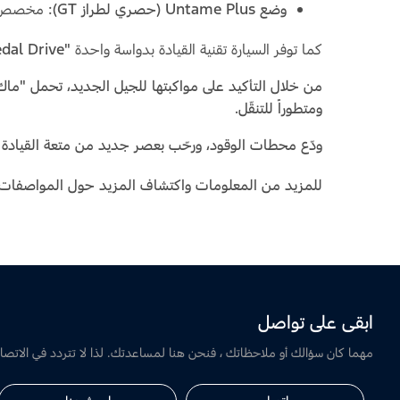
وضع Untame Plus (حصري لطراز GT):
مخصص لحل
كما توفر السيارة تقنية القيادة بدواسة واحدة
"One Pedal Drive"
من خلال التأكيد على مواكبتها للجيل الجديد، تحمل "ماك 
ومتطوراً للتنقّل.
ودّع محطات الوقود، ورحّب بعصر جديد من متعة القيادة ا
للمزيد من المعلومات واكتشاف المزيد حول المواصفات:
ابقى على تواصل
مهما كان سؤالك أو ملاحظاتك ، فنحن هنا لمساعدتك. لذا لا تتردد في الاتصال