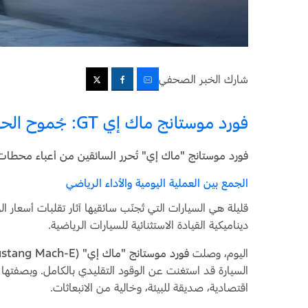
شارك الخبر الصحفي
فورد موستانج ماك إي GT: جُموح الحصان الأسطوري بنبضٍ كهربائي
فورد موستانج "ماك إي" تُحرر السائقين من أعباء محطات ا
الجمع بين العملية اليومية والأداء الرياضي
قليلة هي السيارات التي تُجنّب سائقيها آثار تقلبات أسعار ا
ديناميكية القيادة الاستثنائية للسيارات الرياضية.
اليوم، وصلت
فورد موستانج "ماك إي" (Mustang Mach-E)
السيارة قد استغنت عن الوقود التقليدي بالكامل. وبصفتها س
اقتصادية، صديقة للبيئة، وخالية من الانبعاثات.