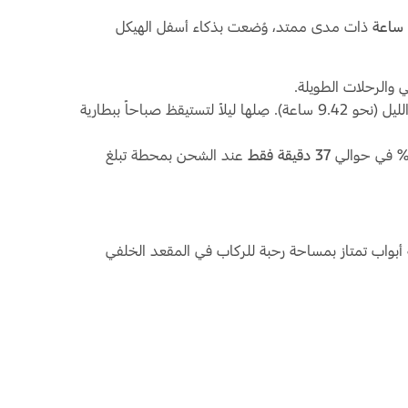
ذات مدى ممتد، وُضعت بذكاء أسفل الهيكل
يُعيد الشاحن الجداري الاحترافي من المستوى الثاني (Level 2) شحن البطارية بالكامل طوال فترة الليل (نحو 9.42 ساعة). صِلها ليلاً لتستيقظ صباحاً ببطارية
37 دقيقة فقط
عند الشحن بمحطة تبلغ
صر. فهي سيارة دفع رباعي بأربعة أبواب تمتاز بمساحة رحبة للركاب في المقعد الخلفي