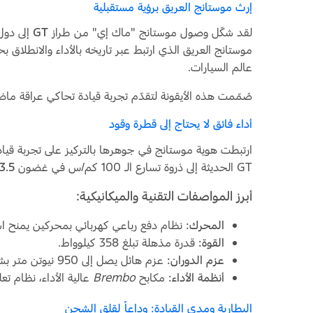
إرث موستانج العريق برؤية مستقبلية
لقد شكّل وصول موستانج "ماك إي" من طراز
GT
إلى دول
موستانج العريق الذي ارتبط عبر تاريخه بالأداء والانطلاق
عالم السيارات.
صُمّمت هذه الأيقونة لتقدّم تجربة قيادة تحاكي عراقة ماضي
أداء فائق لا يحتاج إلى قطرة وقود
GT الحديثة إلى ذروة تسارع الـ 100 كم/س في غضون
3.5 ثوانٍ فقط
أبرز المواصفات التقنية والميكانيكية:
المحرك:
نظام دفع رباعي كهربائي بمحركين يمنح است
القوة:
قدرة مذهلة تبلغ 358 كيلوواط.
عزم الدوران:
عزم هائل يصل إلى 950 نيوتن متر بشكل فوري.
أنظمة الأداء:
مكابح
Brembo
عالية الأداء، نظام تع
البطارية ومدى القيادة: وداعاً لقلق الشحن