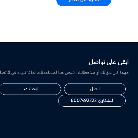
ابقى على تواصل
مهما كان سؤالك أو ملاحظاتك ، فنحن هنا لمساعدتك. لذا لا تتردد في الاتصال
اتصل
ابحث عنا
للشكاوى 8007492222